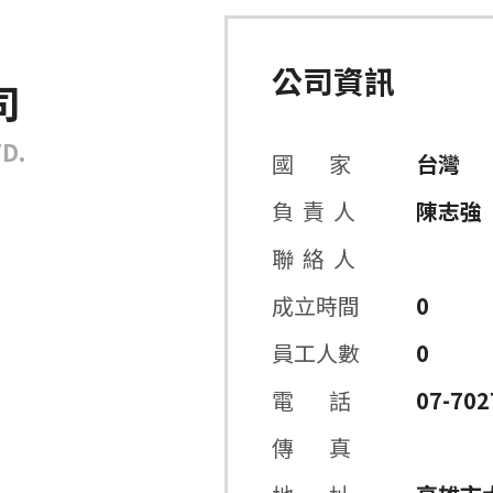
公司資訊
司
TD.
國 家
台灣
負 責 人
陳志強
聯 絡 人
成立時間
0
員工人數
0
電 話
07-702
傳 真