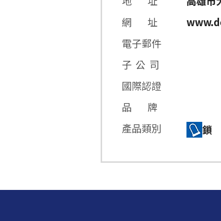
地 址
高雄市
網 址
www.d
電子郵件
子 公 司
國際認證
品 牌
產品類別
鎖