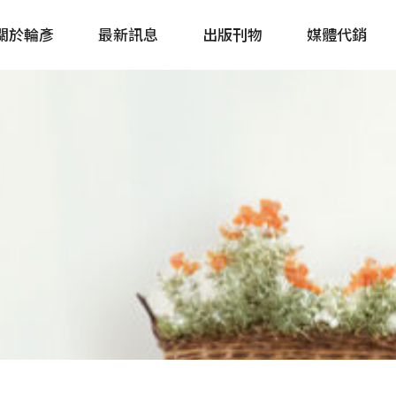
關於輪彥
最新訊息
出版刊物
媒體代銷
自行車&電動車市場快訊
單車誌 Cycling 
Bike & E-Bike Market
簡體版 單車志 Bicy
Update
戶外探索 Outsid
主題書籍