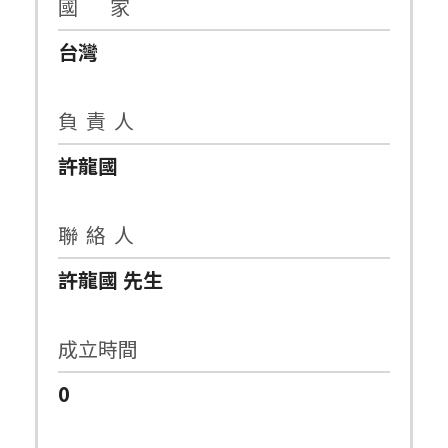
國 家
台灣
負 責 人
許龍國
聯 絡 人
許龍國 先生
成立時間
0