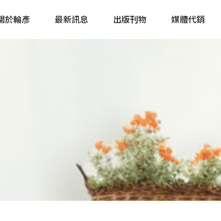
關於輪彥
最新訊息
出版刊物
媒體代銷
自行車&電動車市場快訊
單車誌 Cycling 
Bike & E-Bike Market
簡體版 單車志 Bicy
Update
戶外探索 Outsid
主題書籍