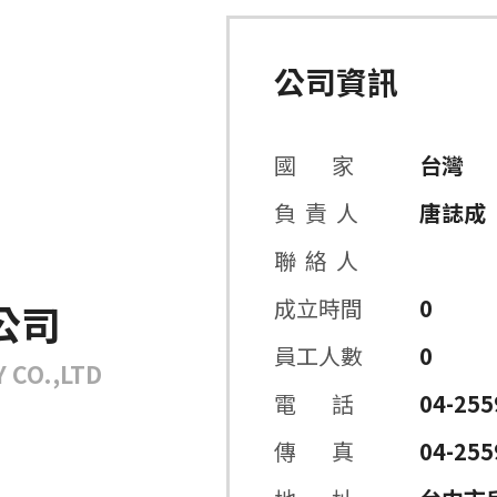
公司資訊
國 家
台灣
負 責 人
唐誌成
聯 絡 人
成立時間
0
公司
員工人數
0
 CO.,LTD
電 話
04-255
傳 真
04-255