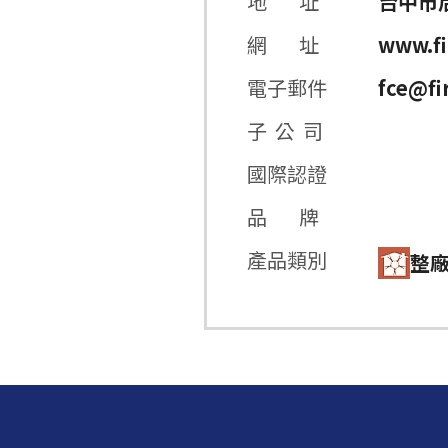
地 址
台中市后
網 址
www.fi
電子郵件
fce@fi
子 公 司
國際認證
品 牌
產品類別
整