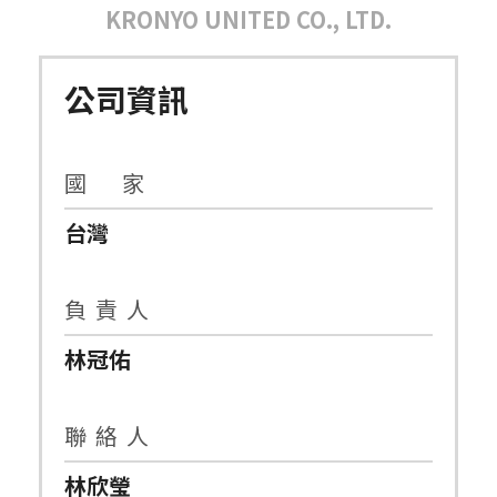
KRONYO UNITED CO., LTD.
公司資訊
國 家
台灣
負 責 人
林冠佑
聯 絡 人
林欣瑩