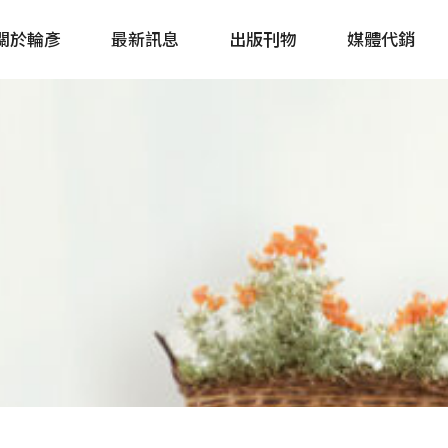
關於輪彥
最新訊息
出版刊物
媒體代銷
自行車&電動車市場快訊
單車誌 Cycling 
Bike & E-Bike Market
簡體版 單車志 Bicy
Update
戶外探索 Outsid
主題書籍