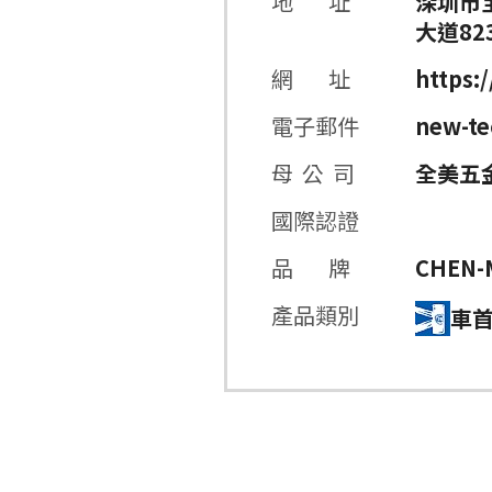
地 址
深圳市
大道823
網 址
https:
電子郵件
new-t
母 公 司
全美五
國際認證
品 牌
CHEN-
產品類別
車