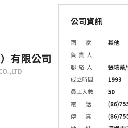
公司資訊
國 家
其他
圳）有限公司
負 責 人
聯 絡 人
張瑞蓁
CO.,LTD
成立時間
1993
員工人數
50
電 話
(86)75
傳 真
(86)75