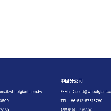
中國分公司
mail.wheelgiant.com.tw
E-Mail：scott@wheelgiant.c
0500
TEL：86-512-57515789
7860
郵政編號：215300