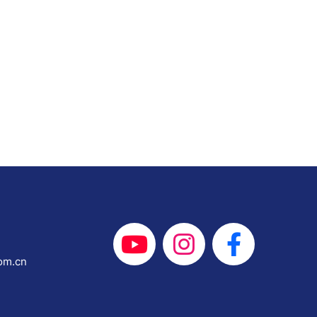
om.cn