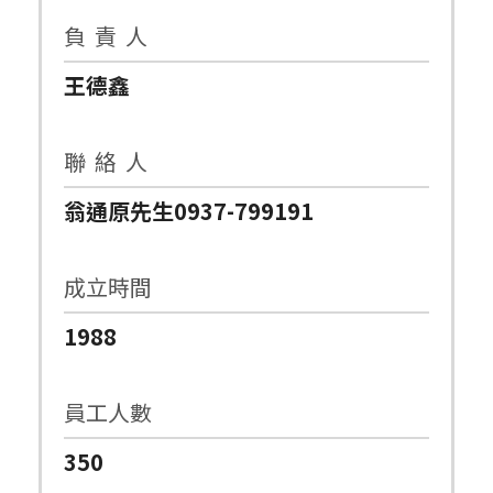
負 責 人
王德鑫
聯 絡 人
翁通原先生0937-799191
成立時間
1988
員工人數
350