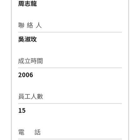
周志龍
聯 絡 人
吳淑玫
成立時間
2006
員工人數
15
電 話