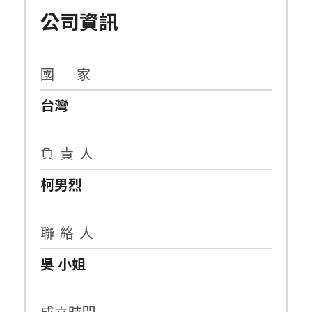
公司資訊
國 家
台灣
負 責 人
柯男烈
聯 絡 人
吳 小姐
成立時間