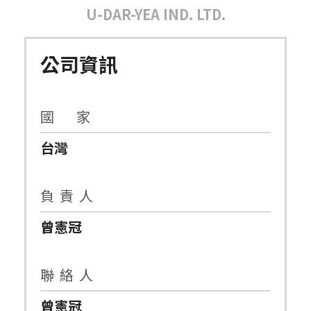
U-DAR-YEA IND. LTD.
公司資訊
國 家
台灣
負 責 人
曾憲冠
聯 絡 人
曾憲冠