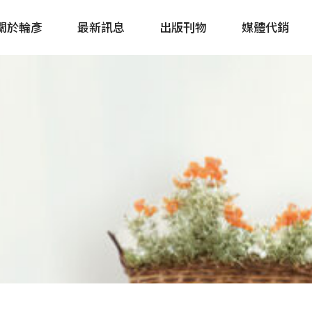
關於輪彥
最新訊息
出版刊物
媒體代銷
自行車&電動車市場快訊
單車誌 Cycling 
Bike & E-Bike Market
簡體版 單車志 Bicy
Update
戶外探索 Outsid
主題書籍