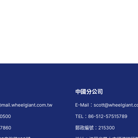
中國分公司
mail.wheelgiant.com.tw
E-Mail：scott@wheelgiant.c
0500
TEL：86-512-57515789
7860
郵政編號：215300