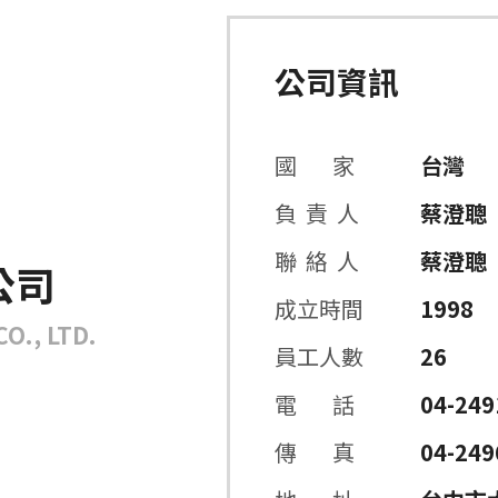
公司資訊
國 家
台灣
負 責 人
蔡澄聰
聯 絡 人
蔡澄聰
公司
成立時間
1998
O., LTD.
員工人數
26
電 話
04-249
傳 真
04-249