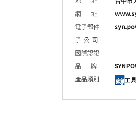
地 址
台中市大
網 址
www.s
電子郵件
syn.po
子 公 司
國際認證
品 牌
SYNPO
產品類別
工