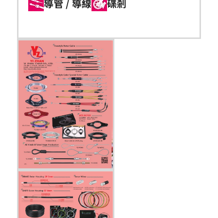
導管 / 導線
碟剎