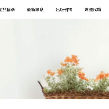
關於輪彥
最新訊息
出版刊物
媒體代銷
自行車&電動車市場快訊
單車誌 Cycling 
Bike & E-Bike Market
簡體版 單車志 Bicy
Update
戶外探索 Outsid
主題書籍