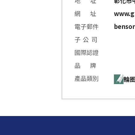
地 址
彰化市中
網 址
www.gn
電子郵件
benso
子 公 司
國際認證
品 牌
產品類別
輪圈