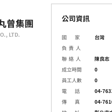
公司資訊
丸曾集團
., LTD.
國 家
台灣
負 責 人
聯 絡 人
陳良志
成立時間
0
員工人數
0
電 話
04-763
傳 真
04-761