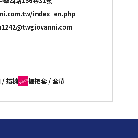
華西路166巷31號
i.com.tw/index_en.php
n1242@twgiovanni.com
 / 插梢
握把套 / 套帶