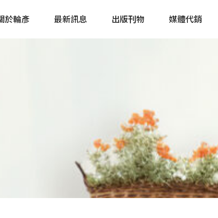
關於輪彥
最新訊息
出版刊物
媒體代銷
自行車&電動車市場快訊
單車誌 Cycling 
Bike & E-Bike Market
簡體版 單車志 Bicy
Update
戶外探索 Outsid
主題書籍