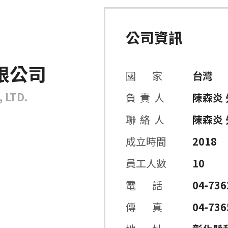
公司資訊
限公司
國 家
台灣
 LTD.
負 責 人
陳森炎 
聯 絡 人
陳森炎 
成立時間
2018
員工人數
10
電 話
04-736
傳 真
04-736