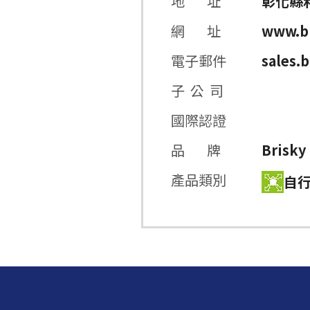
地 址
彰化縣
網 址
www.b
電子郵件
sales.
子 公 司
國際認證
品 牌
Brisky
產品類別
自