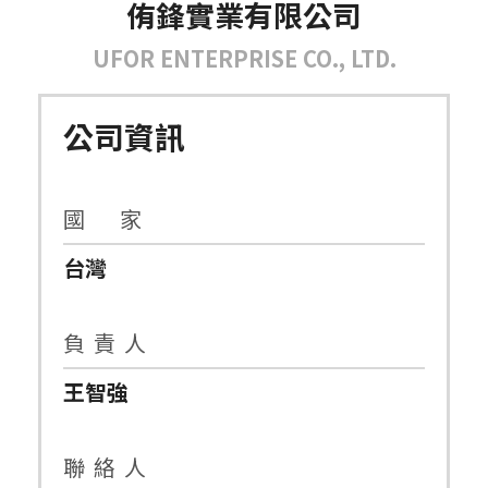
侑鋒實業有限公司
UFOR ENTERPRISE CO., LTD.
公司資訊
國 家
台灣
負 責 人
王智強
聯 絡 人