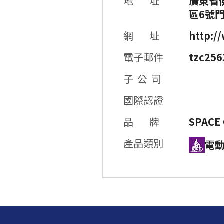
地 址
廣東省
區6號門
網 址
http:/
電子郵件
tzc25
子 公 司
國際認證
品 牌
SPACE
產品類別
電動