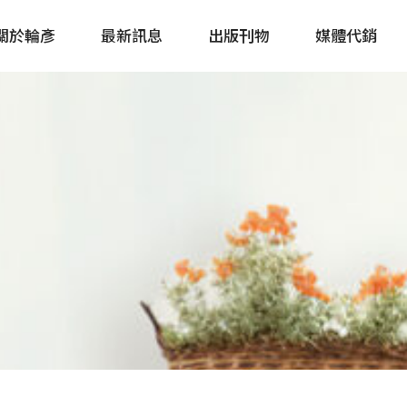
關於輪彥
最新訊息
出版刊物
媒體代銷
自行車&電動車市場快訊
單車誌 Cycling 
Bike & E-Bike Market
簡體版 單車志 Bicy
Update
戶外探索 Outsid
主題書籍