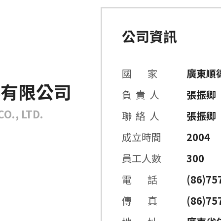
公司資訊
國 家
廣東順
料有限公司
負 責 人
張振卿
O., LTD.
聯 絡 人
張振卿
成立時間
2004
員工人數
300
電 話
(86)75
傳 真
(86)75