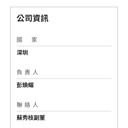
公司資訊
國 家
深圳
負 責 人
彭煥耀
聯 絡 人
蘇秀枝副董