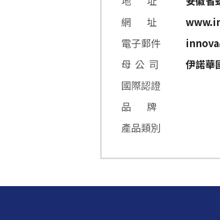
地 址
安徽省
網 址
www.in
電子郵件
innova
母 公 司
伊諾華
國際認證
品 牌
產品類別