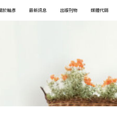
關於輪彥
最新訊息
出版刊物
媒體代銷
自行車&電動車市場快訊
單車誌 Cycling 
Bike & E-Bike Market
簡體版 單車志 Bicy
Update
戶外探索 Outsid
主題書籍