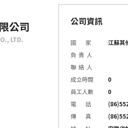
公司資訊
有限公司
., LTD.
國 家
江蘇其
負 責 人
聯 絡 人
成立時間
0
員工人數
0
電 話
(86)55
傳 真
(86)55