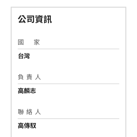
公司資訊
國 家
台灣
負 責 人
高麟志
聯 絡 人
高傳馭