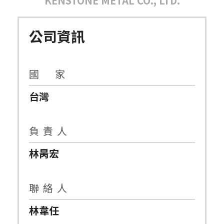
KENSTONE METAL CO., LTD.
公司資訊
國 家
台灣
負 責 人
林昺宏
聯 絡 人
林韋任