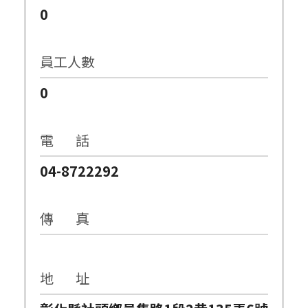
0
員工人數
0
電 話
04-8722292
傳 真
地 址