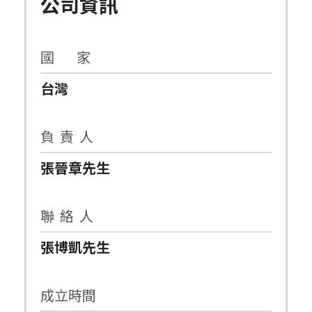
公司資訊
國 家
台灣
負 責 人
張晉章先生
聯 絡 人
張博凱先生
成立時間