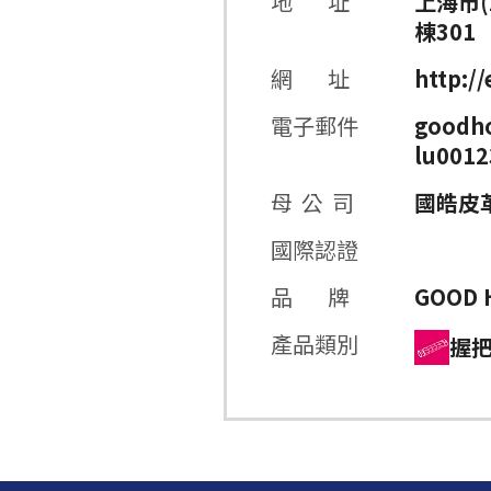
地 址
上海市(
棟301
網 址
http:/
電子郵件
goodh
lu001
母 公 司
國皓皮
國際認證
品 牌
GOOD 
產品類別
握把