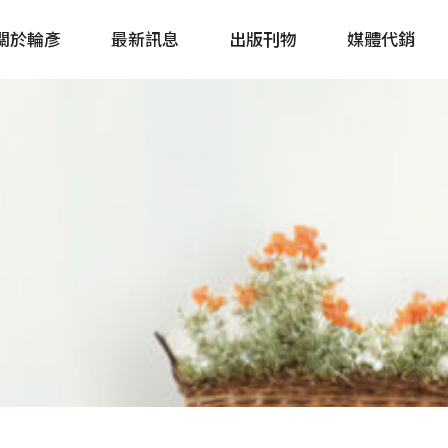
關於輪彥
最新訊息
出版刊物
媒體代銷
自行車&電動車市場快訊
單車誌 Cycling 
Bike & E-Bike Market
簡體版 單車志 Bicy
Update
戶外探索 Outsid
主題書籍