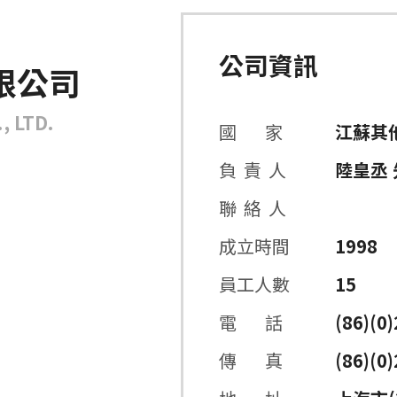
公司資訊
限公司
, LTD.
國 家
江蘇其
負 責 人
陸皇丞 
聯 絡 人
成立時間
1998
員工人數
15
電 話
(86)(0
傳 真
(86)(0