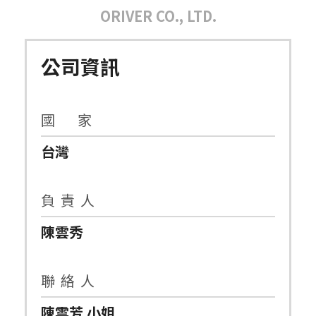
ORIVER CO., LTD.
公司資訊
國 家
台灣
負 責 人
陳雲秀
聯 絡 人
陳雲芳 小姐