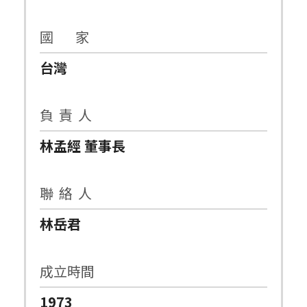
國 家
台灣
負 責 人
林孟經 董事長
聯 絡 人
林岳君
成立時間
1973