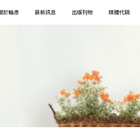
關於輪彥
最新訊息
出版刊物
媒體代銷
自行車&電動車市場快訊
單車誌 Cycling 
Bike & E-Bike Market
簡體版 單車志 Bicy
Update
戶外探索 Outsid
主題書籍