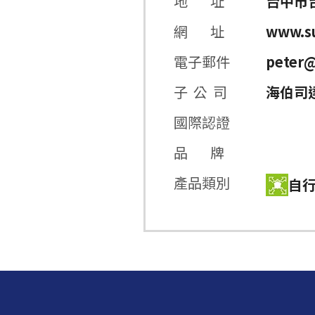
地 址
台中市台
網 址
www.su
電子郵件
peter@
子 公 司
海伯司
國際認證
品 牌
產品類別
自