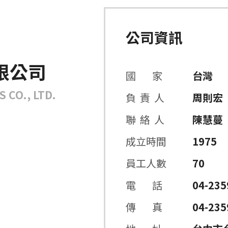
公司資訊
限公司
國 家
台灣
 CO., LTD.
負 責 人
周則宏
聯 絡 人
陳慧蔓
成立時間
1975
員工人數
70
電 話
04-235
傳 真
04-235