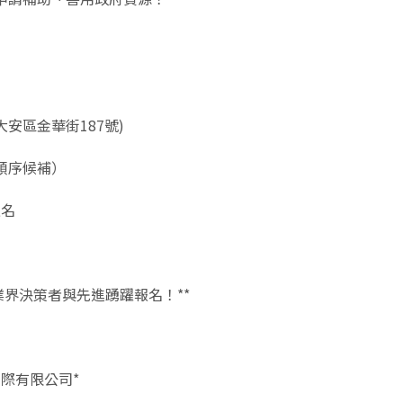
大安區金華街187號)
依順序候補）
報名
業界決策者與先進踴躍報名！**
際有限公司*