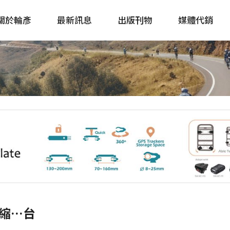
關於輪彥
最新訊息
出版刊物
媒體代銷
自行車&電動車市場快訊
單車誌 Cycling 
Bike & E-Bike Market
簡體版 單車志 Bicy
Update
戶外探索 Outsid
主題書籍
緊縮…台