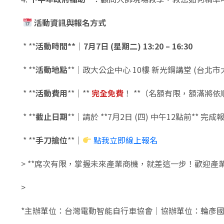
活動資訊與報名方式
* **
活動時間**｜7月7日 (星期二) 13:20 – 16:30
* **
活動地點
**｜政大公企中心 10樓 新光鋼講堂 (台北市
* **
活動費用
**｜**
完全免費
！ **（名額有限，額滿將
* **
截止日期
**｜請於 **7月2日 (四) 中午12點前** 完成
* **
手刀搶位
**｜
點我立即線上報名
> **席次有限，掌握未來產業商機，就差這一步！歡迎產
>
*主辦單位：台灣電動智能自行車協會｜協辦單位：輪彥國