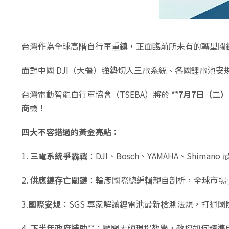
台灣作為全球高階自行車重鎮，正面臨前所未有的轉型關
面對中國 DJI（大疆）強勢切入三電系統、各國鋰電池
台灣電動智能自行車協會（TSEBA）將於 **
7月7日（二）
商機！
四大不容錯過的黃金亮點：
1.
三電系統爭霸戰
：DJI、Bosch、YAMAHA、Shi
2.
供應鏈存亡關鍵
：輪彥國際總編輯親自剖析，全球市場
3.
國際安規
：SGS 專家解讀鋰電池最新檢測法規，打通
4.
下半年政府補助
**：顧問大師現場教學，教您如何精