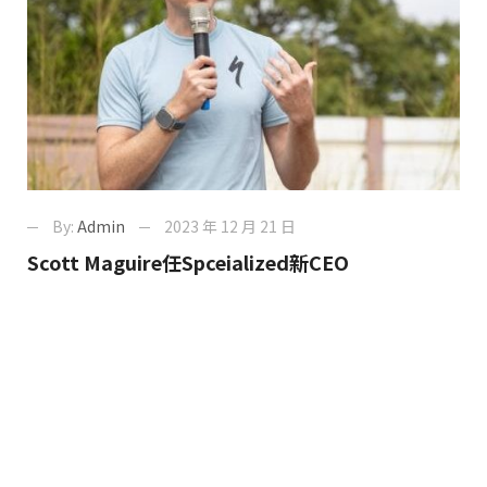
By:
Admin
2023 年 12 月 21 日
Scott Maguire任Spceialized新CEO