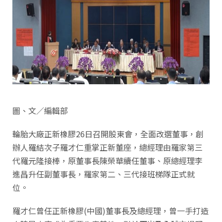
圖、文／編輯部
輪胎大廠正新橡膠26日召開股東會，全面改選董事，創
辦人羅結次子羅才仁重掌正新董座，總經理由羅家第三
代羅元隆接棒，原董事長陳榮華續任董事、原總經理李
進昌升任副董事長，羅家第二、三代接班梯隊正式就
位。
羅才仁曾任正新橡膠(中國)董事長及總經理，曾一手打造