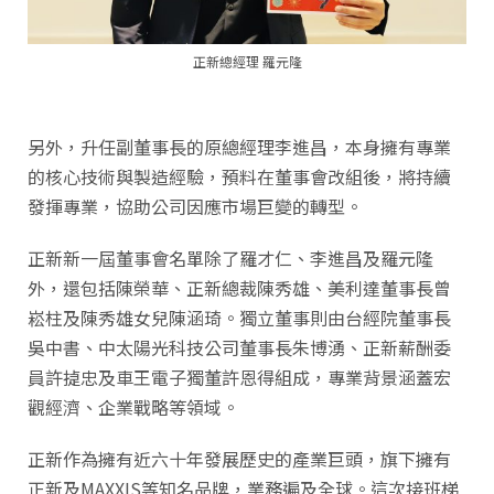
正新總經理 羅元隆
另外，升任副董事長的原總經理李進昌，本身擁有專業
的核心技術與製造經驗，預料在董事會改組後，將持續
發揮專業，協助公司因應市場巨變的轉型。
正新新一屆董事會名單除了羅才仁、李進昌及羅元隆
外，還包括陳榮華、正新總裁陳秀雄、美利達董事長曾
崧柱及陳秀雄女兒陳涵琦。獨立董事則由台經院董事長
吳中書、中太陽光科技公司董事長朱博湧、正新薪酬委
員許㨗忠及車王電子獨董許恩得組成，專業背景涵蓋宏
觀經濟、企業戰略等領域。
正新作為擁有近六十年發展歷史的產業巨頭，旗下擁有
正新及MAXXIS等知名品牌，業務遍及全球。這次接班梯