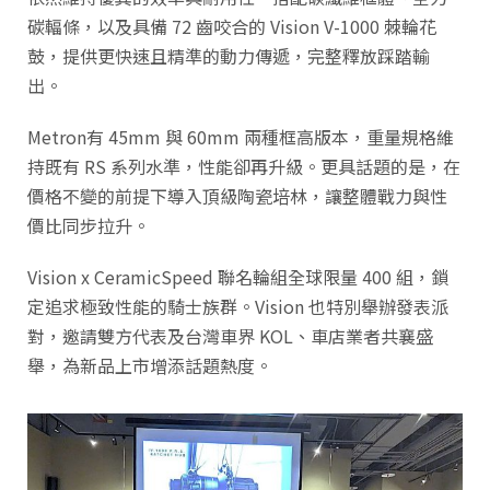
碳輻條，以及具備 72 齒咬合的 Vision V-1000 棘輪花
鼓，提供更快速且精準的動力傳遞，完整釋放踩踏輸
出。
Metron有 45mm 與 60mm 兩種框高版本，重量規格維
持既有 RS 系列水準，性能卻再升級。更具話題的是，在
價格不變的前提下導入頂級陶瓷培林，讓整體戰力與性
價比同步拉升。
Vision x CeramicSpeed 聯名輪組全球限量 400 組，鎖
定追求極致性能的騎士族群。Vision 也特別舉辦發表派
對，邀請雙方代表及台灣車界 KOL、車店業者共襄盛
舉，為新品上市增添話題熱度。