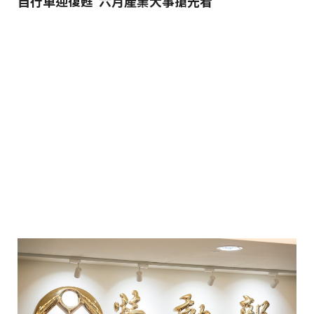
自行車迎復甦 六月產業大事搶先看