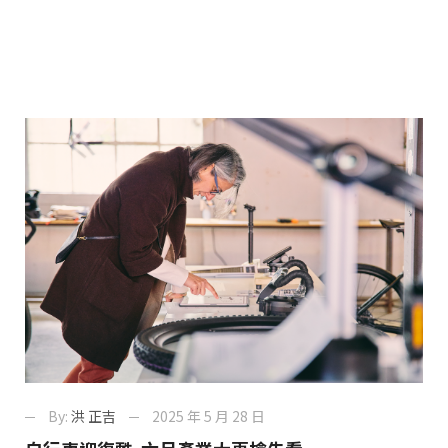
By:
洪 正吉
2025 年 5 月 28 日