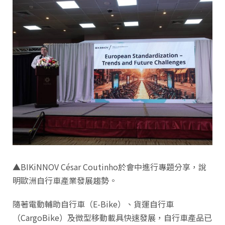
▲BIKiNNOV César Coutinho於會中進行專題分享，說
明歐洲自行車產業發展趨勢。
隨著電動輔助自行車（E-Bike）、貨運自行車
（CargoBike）及微型移動載具快速發展，自行車產品已