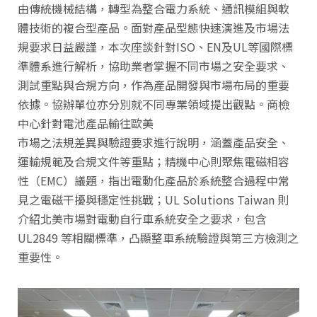
由傳統機械結構，轉型為整合電力系統、通訊模組與軟
體技術的複合型產品。面對產品型態快速演進及市場法
規要求日益嚴謹，本次座談針對ISO、EN及UL等國際標
準體系進行解析，協助業者掌握不同市場之安全要求、
測試重點與合規方向，作為產品開發與市場布局的重要
依據。協辦單位亦分別就不同專業領域提出觀點。商檢
中心針對電池產品輸往歐美
市場之法規差異與驗證要求進行說明，涵蓋產品安全、
運輸規範及合規文件等重點；精機中心則聚焦電磁相容
性（EMC）議題，指出電動化產品於系統整合過程中常
見之電磁干擾與穩定性挑戰；UL Solutions Taiwan 則
介紹北美市場對電動自行車系統安全之要求，包含
UL2849 等相關標準，凸顯整車系統驗證與第三方檢測之
重要性。