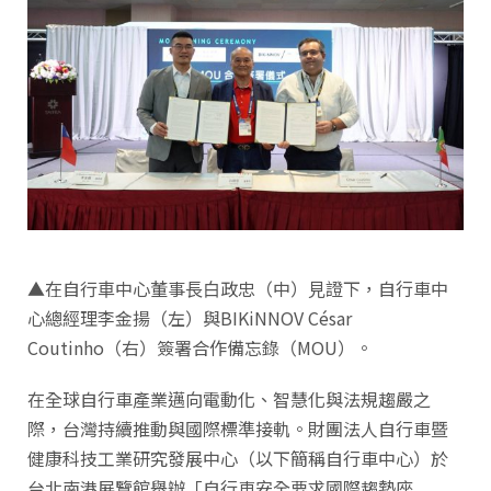
▲在⾃⾏⾞中⼼董事⻑⽩政忠（中）⾒證下，自行車中
心總經理李金揚（左）與BIKiNNOV César
Coutinho（右）簽署合作備忘錄（MOU）。
在全球自行車產業邁向電動化、智慧化與法規趨嚴之
際，台灣持續推動與國際標準接軌。財團法人自行車暨
健康科技工業研究發展中心（以下簡稱自行車中心）於
台北南港展覽館舉辦「自行車安全要求國際趨勢座