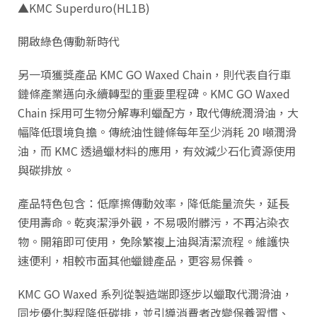
▲KMC Superduro(HL1B)
開啟綠色傳動新時代
另一項獲獎產品 KMC GO Waxed Chain，則代表自行車
鏈條產業邁向永續轉型的重要里程碑。KMC GO Waxed
Chain 採用可生物分解專利蠟配方，取代傳統潤滑油，大
幅降低環境負擔。傳統油性鏈條每年至少消耗 20 噸潤滑
油，而 KMC 透過蠟材料的應用，有效減少石化資源使用
與碳排放。
產品特色包含：低摩擦傳動效率，降低能量流失，延長
使用壽命。乾爽潔淨外觀，不易吸附髒污，不再沾染衣
物。開箱即可使用，免除繁複上油與清潔流程。維護快
速便利，相較市面其他蠟鏈產品，更容易保養。
KMC GO Waxed 系列從製造端即逐步以蠟取代潤滑油，
同步優化製程降低碳排，並引導消費者改變保養習慣、