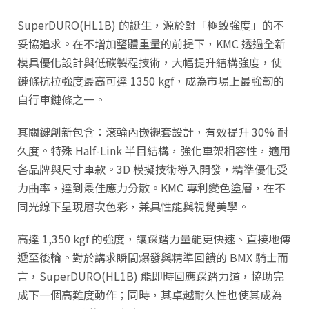
SuperDURO(HL1B) 的誕生，源於對「極致強度」的不
妥協追求。在不增加整體重量的前提下，KMC 透過全新
模具優化設計與低碳製程技術，大幅提升結構強度，使
鏈條抗拉強度最高可達 1350 kgf，成為市場上最強韌的
自行車鏈條之一。
其關鍵創新包含：滾輪內嵌襯套設計，有效提升 30% 耐
久度。特殊 Half-Link 半目結構，強化車架相容性，適用
各品牌與尺寸車款。3D 模擬技術導入開發，精準優化受
力曲率，達到最佳應力分散。KMC 專利變色塗層，在不
同光線下呈現層次色彩，兼具性能與視覺美學。
高達 1,350 kgf 的強度，讓踩踏力量能更快速、直接地傳
遞至後輪。對於講求瞬間爆發與精準回饋的 BMX 騎士而
言，SuperDURO(HL1B) 能即時回應踩踏力道，協助完
成下一個高難度動作；同時，其卓越耐久性也使其成為