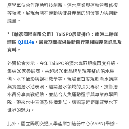
產學單位合作運動科技創新、潛水產業與運動營養修復
等領域，展現台灣在運動與健身產業的研發實力與創新
能量。
*【輪彥國際有限公司】TaiSPO展覽攤位：南港二館媒
體區
Q1014a
，展覽期間提供最新自行車相關產業訊息及
資料。
外貿協會表示，今年TaiSPO的潛水專區規模再度升級，
集結20家參展商，共超過70個品牌呈現完整的潛水裝
備、水下攝影與課程教學等，現場更首度規劃潛水講座
與實體潛水池表演，邀請潛水領域的頂尖專家、技術潛
水員分享實戰經驗，並結合人魚運動選手與專業教學團
隊，帶來水中表演及裝備測試，讓觀眾近距離感受水下
世界的魅力。
此外，國立陽明交通大學產業加速器中心(ASPN)舉辦、