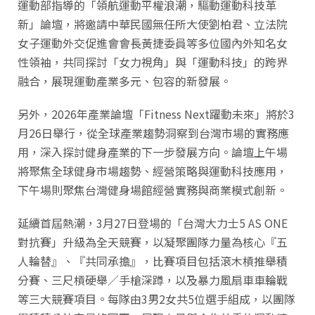
運動部指導的「領航運動平權浪潮，驅動運動科技革
新」論壇，將邀請中華民國無任所大使劉柏君、立法院
女子運動外交促進會會長黃捷委員等多位國內外知名女
性領袖，共同探討「女力視角」與「運動科技」的跨界
融合，展現運動產業多元、包容的新發展。
另外，2026年產業論壇「Fitness Next躍動未來」將於3
月26日舉行，從全球產業趨勢洞察到台灣市場的實務應
用，深入探討健身產業的下一步發展方向。論壇上午場
將聚焦全球健身市場趨勢、經營策略與運動科技應用，
下午場則聚焦台灣健身場館經營實務與商業模式創新。
延續首屆熱潮，3月27日登場的「台灣大力士5 AS ONE
對抗賽」升級為全天競賽，以凝聚團隊力量為核心『五
人輪替』、『共同承擔』，比賽項目包括滾木槓推舉積
分賽、三尺槓硬舉／手槍深蹲，以及暴力風扇車車輪戰
等三大競賽項目。每隊由3男2女共5位選手組成，以團隊