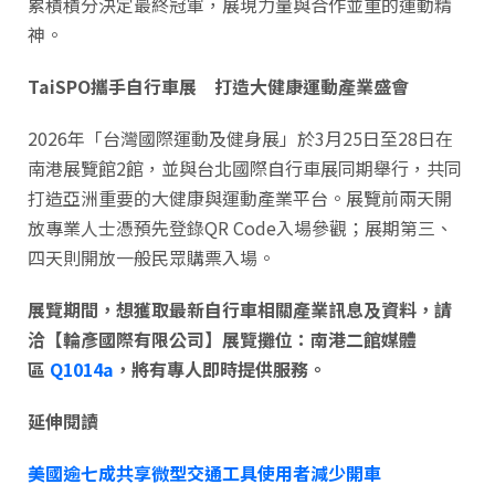
累積積分決定最終冠軍，展現力量與合作並重的運動精
神。
TaiSPO
攜手自行車展 打造大健康運動產業盛會
2026年「台灣國際運動及健身展」於3月25日至28日在
南港展覽館2館，並與台北國際自行車展同期舉行，共同
打造亞洲重要的大健康與運動產業平台。展覽前兩天開
放專業人士憑預先登錄QR Code入場參觀；展期第三、
四天則開放一般民眾購票入場。
展覽期間，想獲取最新自行車相關產業訊息及資料，請
洽
【
輪彥國際有限公司
】
展覽攤位：南港二館媒體
區
Q1014a
，將有專人即時提供服務。
延伸閱讀
美國逾七成共享微型交通工具使用者減少開車