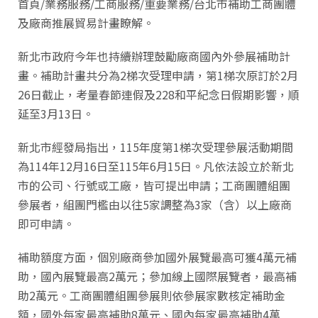
首頁/業務服務/工商服務/重要業務/台北市補助工商團體
及廠商推展貿易計畫瞭解。
新北市政府今年也持續辦理鼓勵廠商國內外參展補助計
畫。補助計畫共分為2梯次受理申請，第1梯次原訂於2月
26日截止，考量春節連假及228和平紀念日假期影響，順
延至3月13日。
新北市經發局指出，115年度第1梯次受理參展活動期間
為114年12月16日至115年6月15日。凡依法設立於新北
市的公司、行號或工廠，皆可提出申請；工商團體組團
參展者，組團門檻由以往5家調整為3家（含）以上廠商
即可申請。
補助額度方面，個別廠商參加國外展覽最高可獲4萬元補
助，國內展覽最高2萬元；參加線上國際展覽者，最高補
助2萬元。工商團體組團參展則依參展家數核定補助金
額，國外每家最高補助8萬元、國內每家最高補助4萬