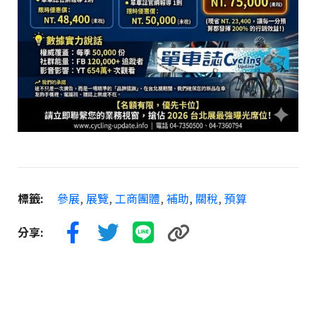
標籤:
參展
,
展覽
,
工商團體
,
補助
,
關稅
,
預算
分享: