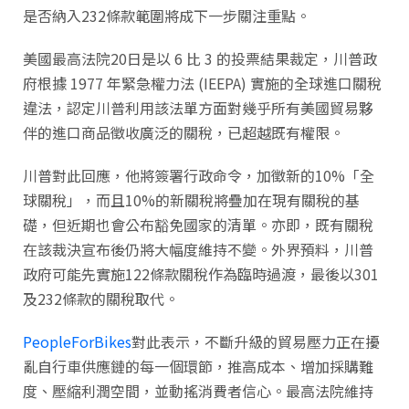
是否納入232條款範圍將成下一步關注重點。
美國最高法院20日是以 6 比 3 的投票結果裁定，川普政
府根據 1977 年緊急權力法 (IEEPA) 實施的全球進口關稅
違法，認定川普利用該法單方面對幾乎所有美國貿易夥
伴的進口商品徵收廣泛的關稅，已超越既有權限。
川普對此回應，他將簽署行政命令，加徵新的10%「全
球關稅」，而且10%的新關稅將疊加在現有關稅的基
礎，但近期也會公布豁免國家的清單。亦即，既有關稅
在該裁決宣布後仍將大幅度維持不變。外界預料，川普
政府可能先實施122條款關稅作為臨時過渡，最後以301
及232條款的關稅取代。
PeopleForBikes
對此表示，不斷升級的貿易壓力正在擾
亂自行車供應鏈的每一個環節，推高成本、增加採購難
度、壓縮利潤空間，並動搖消費者信心。最高法院維持