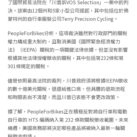
了國際貿易法院在「川普訴VOS Selection」一案中的判
決。該案由12個州和5家小型公司提起，其中包括位於佛
蒙特州的自行車服裝公司Terry Precision Cycling。
PeopleForBikes分析，這項裁決雖然對行政部門的關稅
權力構成重大制約，且取消美國《國際緊急經濟權力
法》（IEEPA）關稅的一項關鍵法律依據，但並沒有影響
根據其他法律授權徵收的關稅，其中包括第232條和第
301條規定的關稅。
儘管依照最高法院的裁判，川普政府須將根據IEEPA徵收
的數十億美元關稅，退還給進口商，但具體的退款流程
和時間表尚不清楚，而且川普已表態不會更改政策。
據了解，PeopleForBikes正在積極反對將自行車和電動
自行車的 HTS 編碼納入第 232 條款關稅徵收範圍。未來
幾週，美國商務部將決定哪些產品將被納入最新一輪關
稅徵收申請。