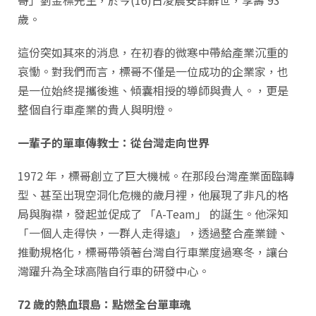
哥」劉金標先生，於今(16)日凌晨安詳辭世，享壽 93
歲。
這份突如其來的消息，在初春的微寒中帶給產業沉重的
哀慟。對我們而言，標哥不僅是一位成功的企業家，也
是一位始終提攜後進、傾囊相授的導師與貴人。，更是
整個自行車產業的貴人與明燈。
一輩子的單車傳教士：從台灣走向世界
1972 年，標哥創立了巨大機械。在那段台灣產業面臨轉
型、甚至出現空洞化危機的歲月裡，他展現了非凡的格
局與胸襟，發起並促成了 「A-Team」 的誕生。他深知
「一個人走得快，一群人走得遠」，透過整合產業鏈、
推動規格化，標哥帶領著台灣自行車業度過寒冬，讓台
灣躍升為全球高階自行車的研發中心。
72 歲的熱血環島：點燃全台單車魂