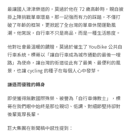
最讓國人津津樂道的，莫過於他在 72 歲高齡時，親自披
掛上陣挑戰單車環島。那一記強而有力的踩踏，不僅打
破了年齡的框架，更掀起了全台灣的單車休閒運動風
潮。他常說，自行車不只是商品，而是一種生活態度。
他對社會最溫暖的饋贈，莫過於催生了 YouBike 公共自
行車系統。標哥以「讓自行車成為城市通勤的最後一哩
路」為使命，讓台灣的街道從此有了最美、最便利的風
景，也讓 cycling 的種子在每個人心中發芽。
謙遜而優雅的轉身
即使獲得無數國際殊榮、被譽為「自行車傳教士」，標
哥在我們眼中始終是那位親切、低調、對細節堅持卻對
後輩寬厚長輩。
巨大集團在新聞稿中感性提到：