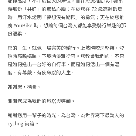
那種高度，不在於巨大的產值，而在於您推動 A-Team
時那份「共好」的無私心胸；在於您在 72 歲高齡環島
時，用汗水證明「夢想沒有期限」的勇氣；更在於您推
廣 YouBike 時，想讓每個台灣人都能享受騎行樂趣的那
份溫柔。
您的一生，就像一場完美的騎行。上坡時咬牙堅持，登
頂時高瞻遠矚，下坡時優雅從容。您教會我們的，不只
是如何造出一台好的自行車，而是如何活出一個有溫
度、有尊嚴、有使命感的人生。
謝謝您，標哥。
謝謝您成為我們的燈塔與導師。
謝謝您用一輩子的時光，為台灣、為世界寫下最動人的
cycling 詩篇。