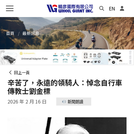
EN
首頁
最新訊息
回上一頁
辛苦了，永遠的領騎人：悼念自行車
傳教士劉金標
2026 年 2 月 16 日
新聞朗讀