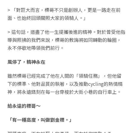
> 「對巨大而言，標哥不只是創辦人，更是一路走在前
面、也始終回頭關照大家的領騎人。」
> 這句話，道盡了他一生提攜後進的精神。對於曾受他指
導與照拂的我們來說，標哥的教誨將如同轉動的輪圈，
永不停歇地帶領我們前行。
風停了，精神永在
雖然標哥已經完成了他在人間的「領騎任務」，但他留
下的標準、他對品質的執著，以及推動cycling的熱情精
神，將永遠鐫刻在每一台穿梭於大街小巷的自行車上。
給永遠的標哥～
「有一種高度，叫做劉金標。」