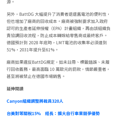
源。
另外，BattDG 大幅提升了消費者退還舊電池的便利性，
但也增加了廠商的回收成本。廠商被強制要求加入政府
認可的生產者延伸授權（EPA）計畫組織，再由該組織負
責協調回收流程，防止成本轉嫁給零售商或最終客戶。
德國預計到 2028 年底時，LMT電池的收集率必須達到
51%，2031年提升至61%。
廠商如果違反BattDG規定，如未註冊、標籤錯誤、未履
行回收義務，最高面臨 10 萬歐元的罰款，情節嚴重者，
甚至將被禁止在德國市場銷售。
延伸閱讀
Canyon組織調整將裁員320人
台美對等關稅15% 經長：擴大自行車業競爭優勢