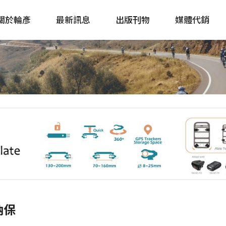
關於輪彥
最新訊息
出版刊物
媒體代銷
自行車&電動車市場快訊
單車誌 Cycling 
Bike & E-Bike Market
簡體版 單車志 Bicy
Update
戶外探索 Outsid
主題書籍
納保