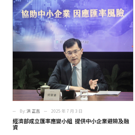
By:
洪 正吉
2025 年 7 月 3 日
經濟部成立匯率應變小組 提供中小企業避險及融
資