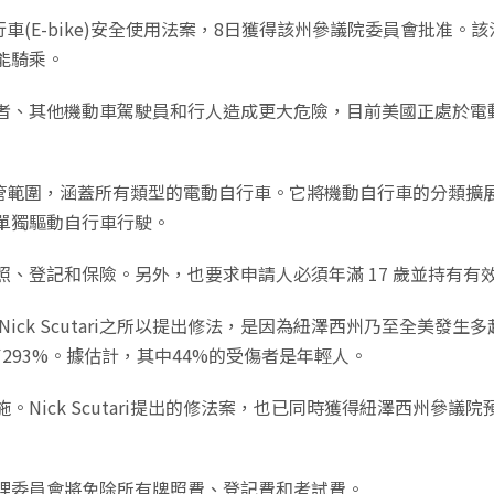
自行車(E-bike)安全使用法案，8日獲得該州參議院委員會批准。該
能騎乘。
，對騎行者、其他機動車駕駛員和行人造成更大危險，目前美國正處
cles)的監管範圍，涵蓋所有類型的電動自行車。它將機動自行車的
單獨驅動自行車行駛。
、登記和保險。另外，也要求申請人必須年滿 17 歲並持有有
ick Scutari之所以提出修法，是因為紐澤西州乃至全美發
了293%。據估計，其中44%的受傷者是年輕人。
Nick Scutari提出的修法案，也已同時獲得紐澤西州參
理委員會將免除所有牌照費、登記費和考試費。