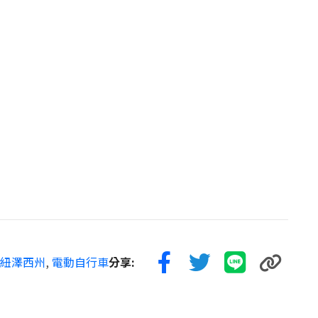
紐澤西州
,
電動自行車
分享: