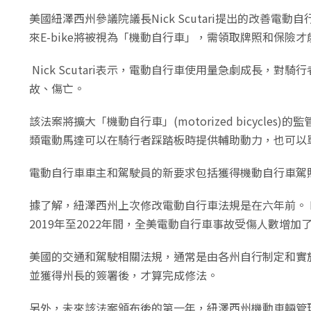
美國紐澤西州參議院議長Nick Scutari提出的改善電動
來E-bike將被視為「機動自行車」，需領取牌照和保險才
Nick Scutari表示，電動自行車使用量急劇成長
故、傷亡。
該法案將擴大「機動自行車」(motorized bicy
類電動馬達可以在騎行者踩踏板時提供輔助動力，也可以
電動自行車車主和駕駛員的新要求包括獲得機動自行車駕照
據了解，紐澤西州上次修改電動自行車法規是在六年前。 N
2019年至2022年間，全美電動自行車事故受傷人數增加
美國的交通和駕駛相關法規，通常是由各州自行制定和實施。
並獲得州長的簽署後，才算完成修法。
另外，未來該法案頒布後的第一年，紐澤西州機動車輛管