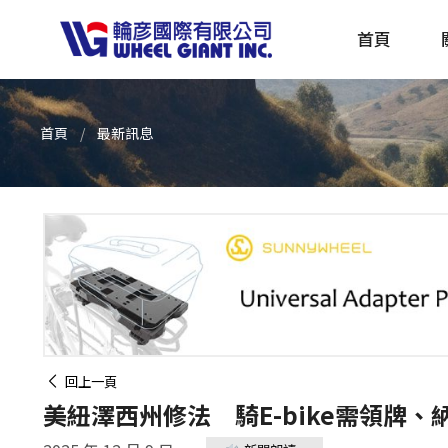
首頁
首頁
最新訊息
產品採購指南 TBS
全球電動自行車專刊 EBS
回上一頁
美紐澤西州修法 騎E-bike需領牌、