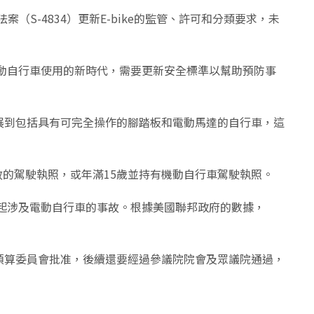
法案（S-4834）更新E-bike的監管、許可和分類要求，未
於電動自行車使用的新時代，需要更新安全標準以幫助預防事
分類擴展到包括具有可完全操作的腳踏板和電動馬達的自行車，這
效的駕駛執照，或年滿15歲並持有機動自行車駕駛執照。
生多起涉及電動自行車的事故。根據美國聯邦政府的數據，
議院預算委員會批准，後續還要經過參議院院會及眾議院通過，