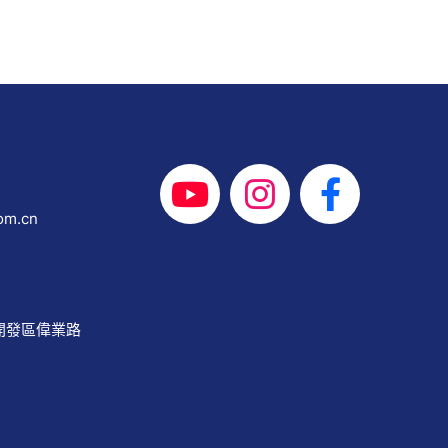
om.cn
開發區偉業路