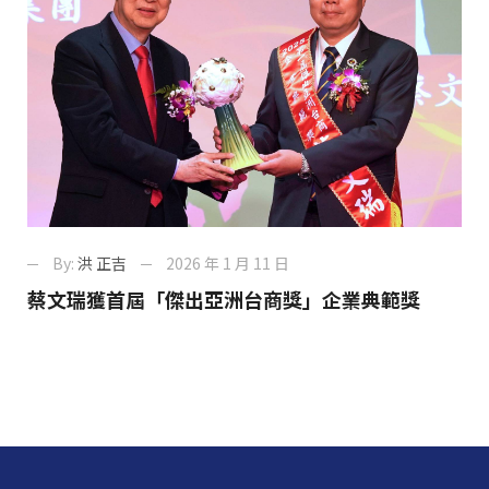
By:
洪 正吉
2026 年 1 月 11 日
蔡文瑞獲首屆「傑出亞洲台商獎」企業典範獎