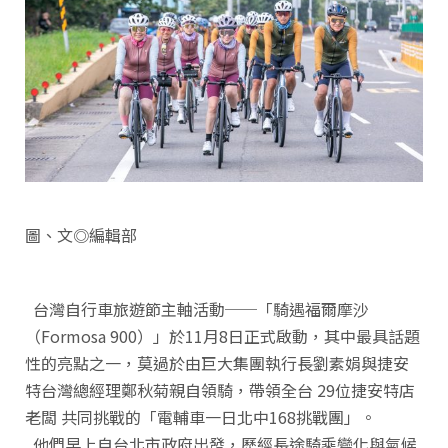
圖、文◎編輯部
台灣自行車旅遊節主軸活動──「騎遇福爾摩沙
（Formosa 900）」於11月8日正式啟動，其中最具話題
性的亮點之一，莫過於由巨大集團執行長劉素娟與捷安
特台灣總經理鄭秋菊親自領騎，帶領全台 29位捷安特店
老闆 共同挑戰的「電輔車一日北中168挑戰團」。
他們早上自台北市政府出發，歷經長途騎乘變化與氣候