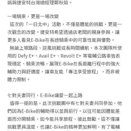
娟與捷安特台灣總經理鄭秋菊。
一場騎乘，更是一場改變
這次的「一日北中」活動，不僅是體能的挑戰，更是一
次觀念的改變。捷安特希望透過店老闆的親身參與，讓
更多人看見E-Bike在長途騎乘中的可靠性能與優勢。
無論上坡路段、逆風挑戰或長時間續航，本次團隊所使
用的 Defy E+、Avail E+、Revolt E+ 等電輔公路車皆表
現穩定、騎乘流暢，展現E-Bike在長距離行程中的強大
輔助力與舒適度，讓車友能「專注享受旅程」，而非被
體力限制。
七對夫妻同行，E-Bike讓愛一起上路
值得一提的是，此次挑戰團中有七對夫妻共同參加，他
們因為E-Bike的輔助得以並肩前行。以往可能因體能差
距而分開騎乘，如今能共享旅程、彼此鼓勵。這不僅讓
挑戰更具溫度，也讓E-Bike的精神更加鮮明，有了電輔