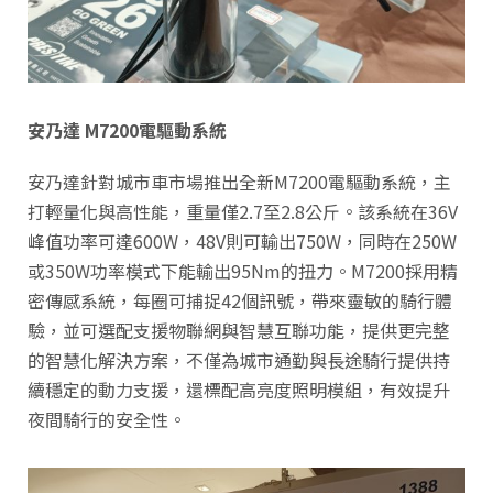
安乃達
M7200
電驅動系統
安乃達針對城市車市場推出全新M7200電驅動系統，主
打輕量化與高性能，重量僅2.7至2.8公斤。該系統在36V
峰值功率可達600W，48V則可輸出750W，同時在250W
或350W功率模式下能輸出95Nm的扭力。M7200採用精
密傳感系統，每圈可捕捉42個訊號，帶來靈敏的騎行體
驗，並可選配支援物聯網與智慧互聯功能，提供更完整
的智慧化解決方案，不僅為城市通勤與長途騎行提供持
續穩定的動力支援，還標配高亮度照明模組，有效提升
夜間騎行的安全性。