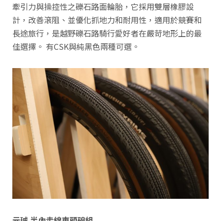
牽引力與操控性之礫石路面輪胎，它採用雙層橡膠設
計，改善滾阻、並優化抓地力和耐用性，適用於競賽和
長途旅行，是越野礫石路騎行愛好者在嚴苛地形上的最
佳選擇。 有CSK與純黑色兩種可選。
元珹 半內走線車頭碗組