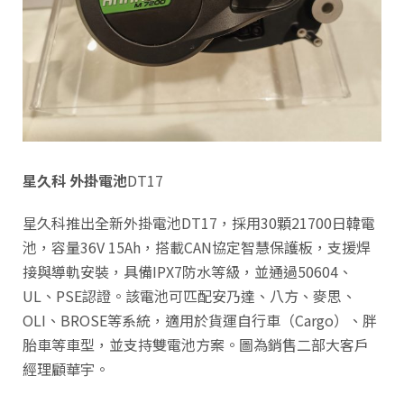
星久科 外掛電池
DT17
星久科推出全新外掛電池DT17，採用30顆21700日韓電
池，容量36V 15Ah，搭載CAN協定智慧保護板，支援焊
接與導軌安裝，具備IPX7防水等級，並通過50604、
UL、PSE認證。該電池可匹配安乃達、八方、麥思、
OLI、BROSE等系統，適用於貨運自行車（Cargo）、胖
胎車等車型，並支持雙電池方案。圖為銷售二部大客戶
經理顧華宇。