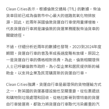
Clean Cities表示，根據倫敦交通局 (TfL) 的數據，柴油
貨車目前已成為倫敦市中心最大的道路氮氧化物排放
源。因此，近兩年英國倫敦貨運自行車使用量爆增後，
代表貨運自行車將是讓倫敦的貨運業務擺脫柴油貨車的
關鍵途徑。
不過，仔細分析近兩年的數據也發現，2023到2024年度
期間，貨運自行車的普及率成長速度略有放緩，原因之
一是貨運自行車的價格相對昂貴。為此，倫敦相關環保
人士已呼籲倫敦市政府，為小型企業和居民提供新的補
助金，以支持企業及民眾購買新的貨運自行車。
Clean Cities強調，貨運自行車是最環保的貨物運輸方式
之一，對英國的貨運基礎設施也至關重要。從包裹遞送
和購物到垃圾處理和回收、從格拉斯哥到懷特島的貨運
自行車營運商，都致力將貨運自行車取代污染嚴重的汽