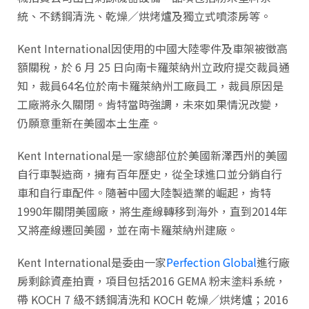
統、不銹鋼清洗、乾燥／烘烤爐及獨立式噴漆房等。
Kent International因使用的中國大陸零件及車架被徵高
額關稅，於 6 月 25 日向南卡羅萊納州立政府提交裁員通
知，裁員64名位於南卡羅萊納州工廠員工，裁員原因是
工廠將永久關閉。肯特當時強調，未來如果情況改變，
仍願意重新在美國本土生產。
Kent International是一家總部位於美國新澤西州的美國
自行車製造商，擁有百年歷史，從全球進口並分銷自行
車和自行車配件。隨著中國大陸製造業的崛起，肯特
1990年關閉美國廠，將生產線轉移到海外，直到2014年
又將產線遷回美國，並在南卡羅萊納州建廠。
Kent International是委由一家
Perfection Global
進行廠
房剩餘資產拍賣，項目包括2016 GEMA 粉末塗料系統，
帶 KOCH 7 級不銹鋼清洗和 KOCH 乾燥／烘烤爐；2016