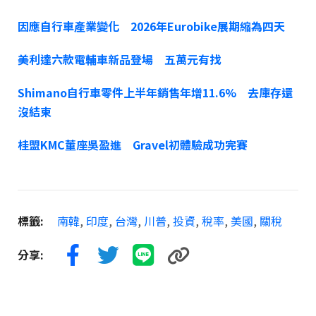
因應自行車產業變化 2026年Eurobike展期縮為四天
美利達六款電輔車新品登場 五萬元有找
Shimano自行車零件上半年銷售年增11.6% 去庫存還
沒結束
桂盟KMC董座吳盈進 Gravel初體驗成功完賽
標籤:
南韓
,
印度
,
台灣
,
川普
,
投資
,
稅率
,
美國
,
關稅
分享: