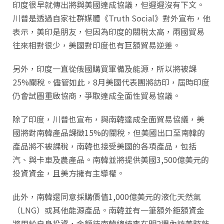
印度很早就傳出將與美國達成協議，但遲遲沒有下文。
川普是透過自家社群媒體《Truth Social》對外宣布，他
表示，美印是朋友，但因為印度的關稅太高，兩國貿易
往來相對很少，美國對印度也有巨額貿易逆差。
另外，印度一直從俄國購買軍備及能源，所以將被課
25%關稅。儘管如此，8月美國代表團將訪印，屆時印度
仍會試圖重啟協商，爭取達成全面性貿易協議。
除了印度，川普也宣布，與南韓達成全面貿易協議，美
國將對南韓產品課徵15%的關稅，但美國出口至南韓的
產品將不被課稅，南韓也接受美國的各項產品，包括
汽、與卡車及農產品。南韓並將提供美國3,500億美元的
投資資金，且美方擁有主導權。
此外，南韓還同意採購價值1,000億美元的液化天然氣
（LNG）或其他能源產品。南韓並有一筆額外鉅額資金
將用於自身投資，金額待南韓總統李在明2週內訪美時敲