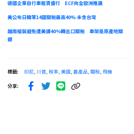
德國企業自行車租賃盛行 ECF向全歐洲推廣
美公布日韓等14國關稅最高40% 未含台灣
越南組裝避免遭美課40％轉出口關稅 車架是原產地關
鍵
標籤:
印尼
,
川普
,
稅率
,
美國
,
農產品
,
關稅
,
飛機
分享: