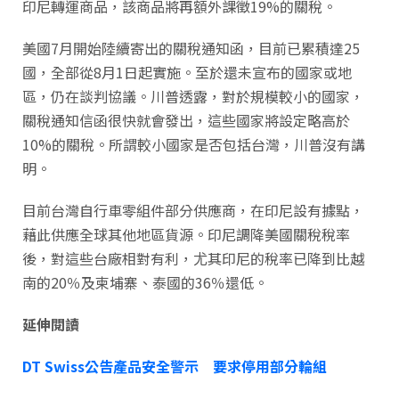
印尼轉運商品，該商品將再額外課徵19%的關稅。
美國7月開始陸續寄出的關稅通知函，目前已累積達25
國，全部從8月1日起實施。至於還未宣布的國家或地
區，仍在談判協議。川普透露，對於規模較小的國家，
關稅通知信函很快就會發出，這些國家將設定略高於
10%的關稅。所謂較小國家是否包括台灣，川普沒有講
明。
目前台灣自行車零組件部分供應商，在印尼設有據點，
藉此供應全球其他地區貨源。印尼調降美國關稅稅率
後，對這些台廠相對有利，尤其印尼的稅率已降到比越
南的20％及柬埔寨、泰國的36％還低。
延伸閱讀
DT Swiss公告產品安全警示 要求停用部分輪組