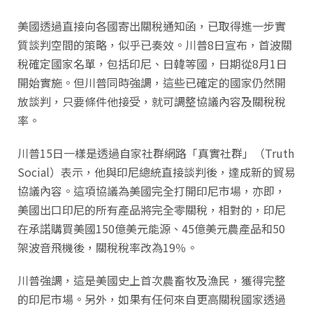
美國透過直接向各國寄出關稅通知函，已取得進一步實
質談判空間的策略，似乎已奏效。川普8日宣布，首波關
稅確定國家名單，包括印尼、日韓等國，日期從8月1日
開始實施。但川普同時強調，這些已確定的國家仍然開
放談判，只要條件他接受，就可調整協議內容及關稅稅
率。
川普15日一樣是透過自家社群網路「真實社群」（Truth
Social）表示，他與印尼總統直接談判後，達成新的貿易
協議內容。這項協議為美國完全打開印尼市場，亦即，
美國出口印尼的所有產品將完全零關稅，相對的，印尼
在承諾購買美國150億美元能源、45億美元農產品和50
架波音飛機後，關稅稅率改為19％。
川普強調，這是美國史上首次農畜牧及漁民，獲得完整
的印尼市場。另外，如果有任何來自更高關稅國家透過