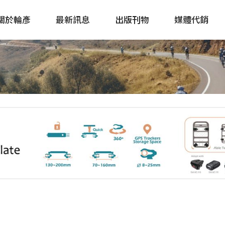
關於輪彥
最新訊息
出版刊物
媒體代銷
自行車&電動車市場快訊
單車誌 Cycling 
Bike & E-Bike Market
簡體版 單車志 Bicy
Update
戶外探索 Outsid
主題書籍