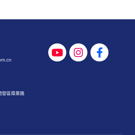
om.cn
開發區偉業路