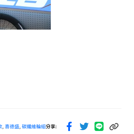
款
,
喜德盛
,
碳纖維輪組
分享: