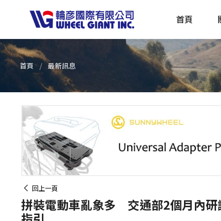
首頁
首頁
最新訊息
產品採購指南 TBS
全球電動自行車專刊 EBS
回上一頁
拼裝電動車亂象多 交通部2個月內研
指引