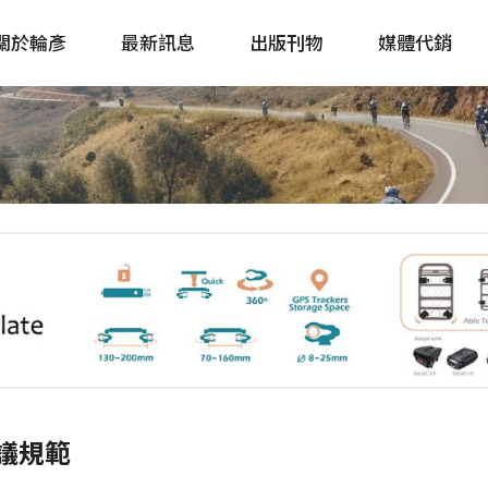
關於輪彥
最新訊息
出版刊物
媒體代銷
自行車&電動車市場快訊
單車誌 Cycling 
Bike & E-Bike Market
簡體版 單車志 Bicy
Update
戶外探索 Outsid
主題書籍
議規範