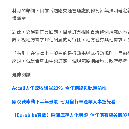
林月琴舉例，​目前《道路交通管理處罰條例》無法明確定
規營業。
對此，交通部官員回應，目前訂有相關自治條例規範的地
論，視地方需求評估研擬的可行性，地方若有其他需求，
「指引」在法律上一般指的是行政指導或行政規則，目前
來說，就是希望由中央訂定一個規範原則給地方政府參考
延伸閱讀
Accell去年營收銳減22% 今年朝復甦軌道前進
關稅戰牽動下半年景氣 七月自行車產業大事搶先看
【
Eurobike直擊】歐洲庫存去化明顯 估年底有望谷底爬