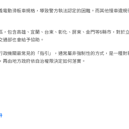
義電動滑板車規格，導致警方執法認定的困難。而其他慢車違規
區，包含高雄、宜蘭、台東、彰化、屏東、金門等6縣市，對於
交通部也會給予協助。
行政機關最常見的「指引」，通常屬非強制性的方式，是一種對
，再由地方政府依自治權限決定如何落實。
升