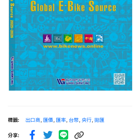
標籤:
出口商
,
匯價
,
匯率
,
台幣
,
央行
,
拋匯
分享: