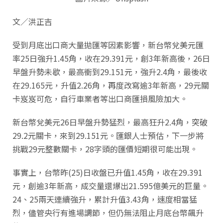
文／洪正吉
受到月底出口商大量拋匯等因素影響，新台幣兌美元匯
率25日強升1.45角，收在29.391元，創3年新高後，26日
早盤升勢未歇，最高衝到29.151元，強升2.4角，最後收
在29.165元，升值2.26角，再度改寫逾3年新高，29元關
卡岌岌可危，自行車業者等出口商匯損風險加大。
新台幣兌美元26日早盤升勢猛烈，最高狂升2.4角，突破
29.2元關卡，來到29.151元。匯銀人士預估，下一步將
挑戰29元整數關卡，28字頭的匯價短期很可能出現。
事實上，台幣昨(25)日收盤已升值1.45角，收在29.391
元，創逾3年新高，成交量還爆出21.595億美元的巨量。
24、25兩天連續強升，累計升值3.43角，速度相當猛
烈，儘管央行有進場調節，但仍無法阻止月底台幣飆升