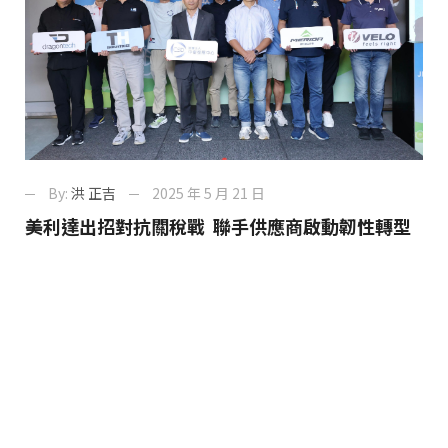
By:
洪 正吉
2025 年 5 月 21 日
美利達出招對抗關稅戰 聯手供應商啟動韌性轉型