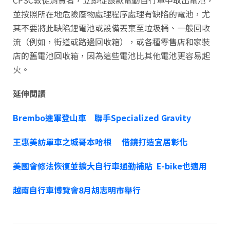
CPSC敦促消費者，立即從該款電動自行車中取出電池，
並按照所在地危險廢物處理程序處理有缺陷的電池，尤
其不要將此缺陷鋰電池或設備丟棄至垃圾桶、一般回收
流（例如，街道或路邊回收箱），或各種零售店和家裝
店的舊電池回收箱，因為這些電池比其他電池更容易起
火。
延伸閱讀
Brembo進軍登山車 聯手Specialized Gravity
王惠美訪單車之城哥本哈根 借鏡打造宜居彰化
美國會修法恢復並擴大自行車通勤補貼 E-bike也適用
越南自行車博覽會8月胡志明市舉行