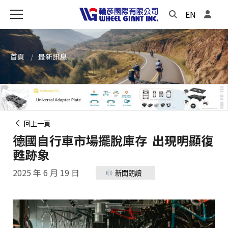
EN
首頁
最新訊息
回上一頁
德國自行車市場擺脫庫存 出現明顯復
甦跡象
2025 年 6 月 19 日
新聞朗讀