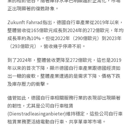
業的相對低谷，隨著庫存水準已明顯趨於正常化，市場
正出現顯著的復甦跡象。
Zukunft Fahrrad指出，德國自行車產業從2019年以來，
整體營收從165億歐元成長到2024年的272億歐元，年均
成長率約為10%。但從2022年（290億歐元）到2023年
（293億歐元），營收幾乎停滯不前。
到了2024年，整體營收更降至272億歐元，這也是2019
年以來的首次下降，顯示德國自行車產業跟德國經濟如
出一轍的疲軟，整體產業遭遇的是需求下降、價格下跌
及庫存壓力的衝擊。
儘管如此，德國自行車相關服務行業的表現卻出現顯著
的韌性，尤其是公司自行車租賃
(Dienstradleasinganbieter)維持穩定，這些公司自行車
租賃業務更活絡電動自行車、共享單車等市場。