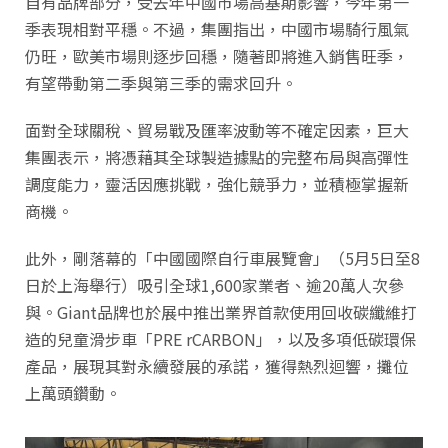
自有品牌部分，受去年中國市場高基期影響，今年第一
季表現相對平穩。不過，集團指出，中國市場騎行風氣
仍旺，歐美市場則逐步回穩，隨著即將進入銷售旺季，
有望帶動第二季與第三季的需求回升。
面對全球關稅、貿易戰及匯率波動等不確定因素，巨大
集團表示，將憑藉其全球製造據點的完整布局與高彈性
調度能力，靈活因應挑戰，強化競爭力，並積極掌握新
商機。
此外，剛落幕的「中國國際自行車展覽會」（5月5日至8
日於上海舉行）吸引全球1,600家業者、逾20萬人次參
與。Giant品牌也於展中推出業界首款使用回收碳纖維打
造的兒童滑步車「PRE rCARBON」，以及多項低碳環保
產品，展現其對永續發展的承諾，獲得熱烈迴響，攤位
上萬頭鑽動。