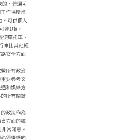
成的、普遍可
和工作場所進
力。可供個人
可達1噸。
輕便摩托車、
自行車比其他輕
道路安全方面
歐盟所有政治
的重要參考文
交通和娛樂方
長的所有關鍵
車的政策作為
融資方面的統
到非常滿意。
們必須繼續向