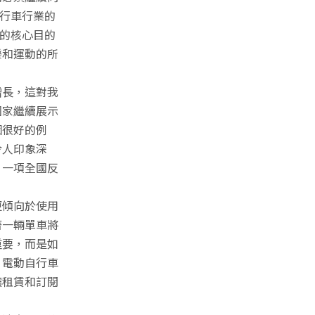
自行車行業的
 的核心目的
樂和運動的所
增長，這對我
國家繼續展示
個很好的例
令人印象深
、一項全國反
更傾向於使用
著一輛單車將
重要，而是如
，電動自行車
讓租賃和訂閱