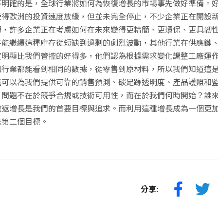
不明確的是，全球行業將如何為恢復增長的市場事先做好準備。
使得歐洲的投資速度放緩，但並未完全停止，不少企業正在開設
續，許多企業正在考慮如何在未來變得更精簡、更環保、更具韌
不能繼續這種庫存從短缺到過剩的劇烈波動，其他行業在供應鏈
度明顯比我們管控的好得多，他們認為根據需求變化調整工廠運
個行業都能看到相同的數據，從零售到原材料，所以我們知道這
還可以為我們提供可靠的銷售預測、碳足跡透明度、產品護照和
，問題不在於競爭合規或技術可用性，而在於我們何時開始？誰
重返增長是我們的首要目標與追求。而利用這種增長成為一個更
是第二個目標。
分享: