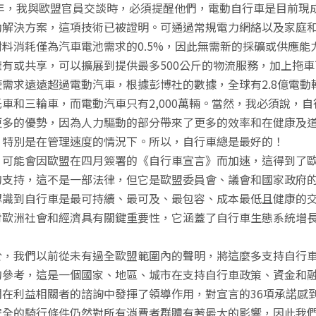
3年，我與歐盟官員交談時，必須提醒他們，電動自行車是目前現
動解決方案，這項技術已被證明。可通過常規電力網絡以及家庭
料消耗僅為汽車電池需求的0.5%，因此無需新的採礦或供應能
有或共享，可以擴展到提供最多500公斤的物流服務，加上拖車
需求遠遠超過電動汽車，根據彭博社的數據，全球有2.8億電動
車和三輪車，而電動汽車只有2,000萬輛。當然，我必須說，
更多的優勢，因為人力驅動的部分帶來了更多的效率和在健康及
，特別是在管理速度的情況下。所以，自行車總是最好的！
，可能會因歐盟在四月簽署的《自行車宣言》而加速，這得到了
的支持，這不是一部法律，但它是歐盟委員會、議會和國家政府
認識到自行車是最可持續、最可及、最包容、成本最低且健康的
對歐洲社會和經濟具有關鍵重要性，它涵蓋了自行車生態系統增
於，我們以前從未有過全歐盟範圍內的聲明，將這麼多支持自行
的參考，這是一個國家、地區、城市在支持自行車政策、資金和
們在利益相關者的諮詢中發揮了領導作用，對宣言的36項承諾感
安全的騎行條件仍然對所有消費者群體有著最大的影響，因此我