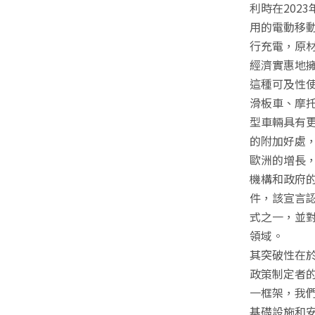
利時在202
用的電動移
行充電，原材
經濟實惠地擁
這種可及性使
滑板車、摩托
型車輛具有
的附加好處
歐洲的增長
機構和政府
件，該宣言
式之一，並
領域。
其突破性在
政策制定者
一框架，我
基礎設施和