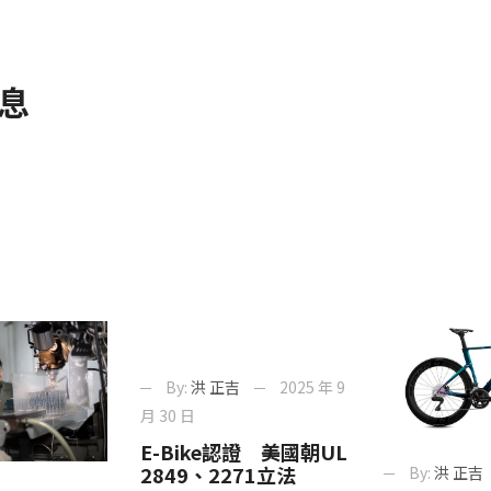
息
By:
洪 正吉
2025 年 9
月 30 日
E-Bike認證 美國朝UL
2849、2271立法
By:
洪 正吉