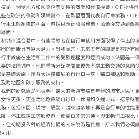
這是一個受地方和國際企業支持的商業和經濟機會，CIE 提供
些在歐洲的移動和娛樂變革，在歐盟層面代表自行車業務，CIE
自行車生態系統的利益，包括供應鏈和服務業，涵蓋從交通到娛
用層面。
家和城市混合體中，有些領導者在自行車使用方面取得了傑出的
部門的健康具有巨大潛力。對我而言，未來五年的關鍵是在所有
自行車設施在生活和工作中的受歡迎程度和經濟成功。法國是一
主要的法國城市，他們重新分配空間並優先考慮主動交通的意願
僅是基礎設施，還有大規模擴展的自行車共享、購車補貼和獎勵
以及對地圖和數字服務的支持。
，我們的研究清楚地表明，最大的新興市場是年輕的城市居民，
，女性更多，更靈活地選擇騎自行車、休閒和交通方式，這意味
任務，包括休閒、購物、通勤，越來越多地不再是自行車的性能
保險、停車或鎖車等服務包，使騎車非常方便。與電動汽車相比
惠，但初期投入對於經濟拮据的人來說仍是負擔，所以我們必須
地可用。