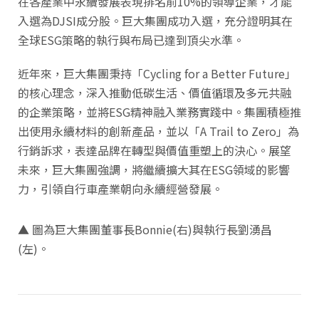
在各產業中永續發展表現排名前10%的領導企業，才能
入選為DJSI成分股。巨大集團成功入選，充分證明其在
全球ESG策略的執行與布局已達到頂尖水準。
近年來，巨大集團秉持「Cycling for a Better Future」
的核心理念，深入推動低碳生活、價值循環及多元共融
的企業策略，並將ESG精神融入業務實踐中。集團積極推
出使用永續材料的創新產品，並以「A Trail to Zero」為
行銷訴求，表達品牌在轉型與價值重塑上的決心。展望
未來，巨大集團強調，將繼續擴大其在ESG領域的影響
力，引領自行車產業朝向永續經營發展。
▲ 圖為巨大集團董事長Bonnie(右)與執行長劉湧昌
(左)。