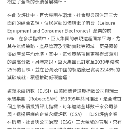
樹立了全新的永續發展標杆。
在此次評比中，巨大集團在環境、社會與公司治理三大
面向的綜合表現，位居運動設備與電子消費（Leisure
Equipment and Consumer Electronics）產業的前
6%。在多項指標中，巨大集團的表現遠超同業平均，尤
其在氣候策略、產品管理及勞動實踐等領域，更是顯著
優於產業平均水準。其中，氣候策略項目更獲得該類別
的最高分數。具體來說，巨大集團已訂定至2030年減碳
25%的目標，並在台灣及中國的製造廠已實現22.48%的
減碳成就，積極推動低碳營運。
道瓊永續指數（DJSI）由美國標普道瓊指數公司與瑞士
永續集團（RobecoSAM）於1999年共同推出，是全球首
個企業永續投資評比指標，每年邀請全球數千家公司參
與。透過嚴謹的企業永續評鑑（CSA），DJSI評估企業
在環境、社會與公司治理（ESG）三大領域的表現。只有